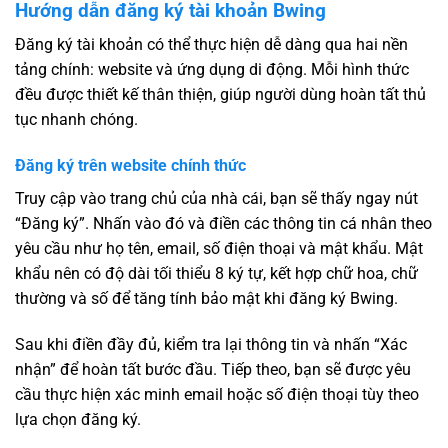
Hướng dẫn đăng ký tài khoản Bwing
Đăng ký tài khoản có thể thực hiện dễ dàng qua hai nền
tảng chính: website và ứng dụng di động. Mỗi hình thức
đều được thiết kế thân thiện, giúp người dùng hoàn tất thủ
tục nhanh chóng.
Đăng ký trên website chính thức
Truy cập vào trang chủ của nhà cái, bạn sẽ thấy ngay nút
“Đăng ký”. Nhấn vào đó và điền các thông tin cá nhân theo
yêu cầu như họ tên, email, số điện thoại và mật khẩu. Mật
khẩu nên có độ dài tối thiểu 8 ký tự, kết hợp chữ hoa, chữ
thường và số để tăng tính bảo mật khi đăng ký Bwing.
Sau khi điền đầy đủ, kiểm tra lại thông tin và nhấn “Xác
nhận” để hoàn tất bước đầu. Tiếp theo, bạn sẽ được yêu
cầu thực hiện xác minh email hoặc số điện thoại tùy theo
lựa chọn đăng ký.