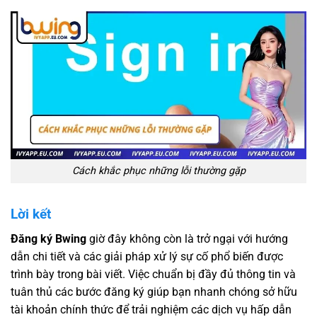
Cách khắc phục những lỗi thường gặp
Lời kết
Đăng ký Bwing
giờ đây không còn là trở ngại với hướng
dẫn chi tiết và các giải pháp xử lý sự cố phổ biến được
trình bày trong bài viết. Việc chuẩn bị đầy đủ thông tin và
tuân thủ các bước đăng ký giúp bạn nhanh chóng sở hữu
tài khoản chính thức để trải nghiệm các dịch vụ hấp dẫn