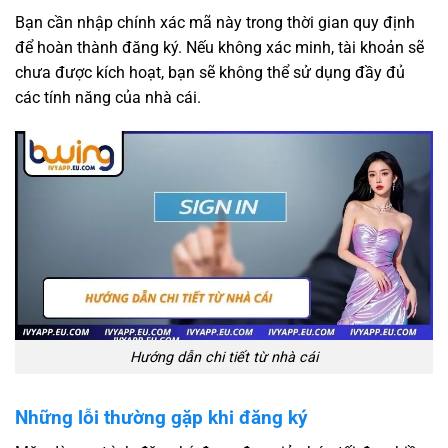
Bạn cần nhập chính xác mã này trong thời gian quy định
để hoàn thành đăng ký. Nếu không xác minh, tài khoản sẽ
chưa được kích hoạt, bạn sẽ không thể sử dụng đầy đủ
các tính năng của nhà cái.
Hướng dẫn chi tiết từ nhà cái
Những lỗi thường gặp khi đăng ký