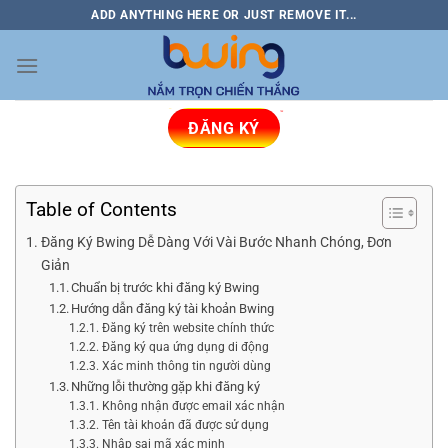
Bỏ
ADD ANYTHING HERE OR JUST REMOVE IT...
qua
nội
dung
ĐĂNG KÝ
Table of Contents
Đăng Ký Bwing Dễ Dàng Với Vài Bước Nhanh Chóng, Đơn
Giản
Chuẩn bị trước khi đăng ký Bwing
Hướng dẫn đăng ký tài khoản Bwing
Đăng ký trên website chính thức
Đăng ký qua ứng dụng di động
Xác minh thông tin người dùng
Những lỗi thường gặp khi đăng ký
Không nhận được email xác nhận
Tên tài khoản đã được sử dụng
Nhập sai mã xác minh