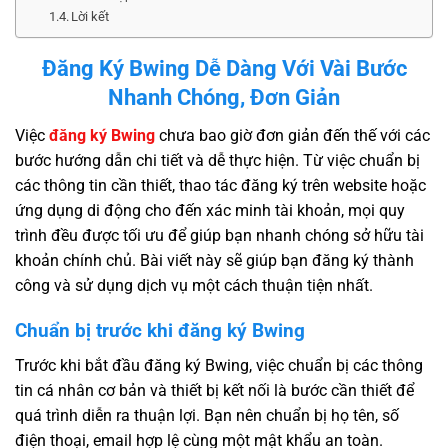
Lời kết
Đăng Ký Bwing Dễ Dàng Với Vài Bước
Nhanh Chóng, Đơn Giản
Việc
đăng ký Bwing
chưa bao giờ đơn giản đến thế với các
bước hướng dẫn chi tiết và dễ thực hiện. Từ việc chuẩn bị
các thông tin cần thiết, thao tác đăng ký trên website hoặc
ứng dụng di động cho đến xác minh tài khoản, mọi quy
trình đều được tối ưu để giúp bạn nhanh chóng sở hữu tài
khoản chính chủ. Bài viết này sẽ giúp bạn đăng ký thành
công và sử dụng dịch vụ một cách thuận tiện nhất.
Chuẩn bị trước khi đăng ký Bwing
Trước khi bắt đầu đăng ký Bwing, việc chuẩn bị các thông
tin cá nhân cơ bản và thiết bị kết nối là bước cần thiết để
quá trình diễn ra thuận lợi. Bạn nên chuẩn bị họ tên, số
điện thoại, email hợp lệ cùng một mật khẩu an toàn.