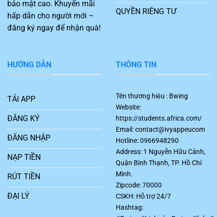
bảo mật cao. Khuyến mãi
QUYỀN RIÊNG TƯ
hấp dẫn cho người mới –
đăng ký ngay để nhận quà!
HƯỚNG DẪN
THÔNG TIN
Tên thương hiệu : Bwing
TẢI APP
Website:
ĐĂNG KÝ
https://students.africa.com/
Email: contact@ivyappeucom
ĐĂNG NHẬP
Hotline: 0966948290
Address: 1 Nguyễn Hữu Cảnh,
NẠP TIỀN
Quận Bình Thạnh, TP. Hồ Chí
Minh.
RÚT TIỀN
Zipcode: 70000
ĐẠI LÝ
CSKH: Hỗ trợ 24/7
Hashtag: